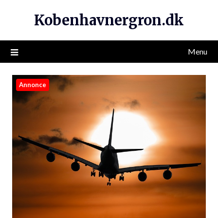
Kobenhavnergron.dk
Menu
Annonce