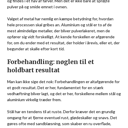
og findes i et hav af farver. Men det er ikke bare at sprøjte
pulver på og smide emnet i ovnen.
Valget af metal har nemlig en kæmpe betydning for, hvordan
hele processen skal gribes an. Aluminium og stål er to af de
mest almindelige metaller, der bliver pulverlakeret, men de
opfører sig vidt forskelligt. At kende forskellen er afgørende
for, om du ender med et resultat, der holder i årevis, eller et, der
begynder at skalle efter kort tid.
Forbehandling: nøglen til et
holdbart resultat
Man kan ikke sige det nok: Forbehandlingen er altafgørende for
et godt resultat. Det er her, fundamentet for en stærk
vedhæftning bliver lagt, og det er her, forskellene mellem stål og
aluminium virkelig træder frem.
Stål har en tendens til at ruste. Derfor kræver det en grundig
omgang for at fjerne eventuel rust, glødeskaller og snavs. Det
gøres ofte med sandblæsning, som skaber en ru overflade,