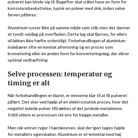
pulveret kan binde sig til. Bagefter skal stålet have en form for
korrosionsbeskyttelse, typisk en primer med zink, inden selve
farven påføres.
Aluminium ruster ikke på samme måde som stål, men det danner
et tyndt oxidlag på overfladen. Dette lag skal fjernes, for ellers
vil lakken ikke hæfte ordentligt. Forbehandlingen af aluminium
indebærer ofte en kemisk afrensning og en proces som
kromatering eller en anden form for konverteringslag, der sikrer
optimal vedhæftning.
Selve processen: temperatur og
timing er alt
Når forbehandlingen er klaret, er emnerne klar til at få pulveret
påført. Det sker ved hjælp af en elektrostatisk proces, hvor det
negativt ladede pulver tiltrækkes af det jordede metalemne.
Indtil videre er processen ret ens for begge metaller.
Men når emnet ryger i hærdeovnen, skal der igen tages højde
for metallets egenskaber. Aluminium er et letmetal med høj