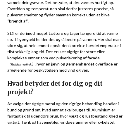
varmeledningsevne. Det betyder, at det varmes hurtigt op.
Ovntiden og temperaturen skal derfor justeres præcist, så
pulveret smelter og flyder sammen korrekt uden at blive
“brændt af”.
Stål er derimod meget tættere og tager længere tid at varme
op. Til gengæld holder det også bedre på varmen. Her skal man
sikre sig, at hele emnet opnår den korrekte hærdetemperatur i
tilstrækkelig lang tid. Det er især vigtigt for store eller
komplekse emner som ved
pulverlakering af facade
, hvor en jævn og gennemhærdet overflade er
afgørende for beskyttelsen mod vind og vejr.
Hvad betyder det for dig og dit
projekt?
At vælge det rigtige metal og den rigtige behandling handler i
bund og grund om, hvad emnet skal bruges til. Aluminium er
fantastisk til udendørs brug, hvor vægt og rustbestandighed er
vigtigt. Tænk på havemøbler, vinduesrammer eller cykelstel.