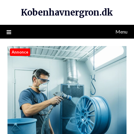
Kobenhavnergron.dk
Menu
Annonce