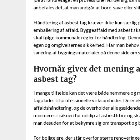
anbefales det, at man undgår at bore, save eller slib
Håndtering af asbest tag kræver ikke kun særli
emballering af affald. Byggeaffald med asbest s
skal følge kommunale regler for håndtering. Denn
egen og omgivelsernes sikkerhed. Har man behov f
sanering af bygningsmaterialer på
denne side om 
Hvornår giver det mening at
asbest tag?
I mange tilfælde kan det være både nemmere og me
tagplader til professionelle virksomheder. De er e
affaldshåndtering, og de overholder alle gældend
minimeres risikoen for udslip af asbestfibre og s
man desuden for at bekymre sig om transport og b
For boligejere, der står overfor større renoveringe