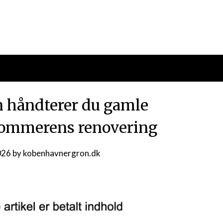
n håndterer du gamle
 sommerens renovering
026
by
kobenhavnergron.dk