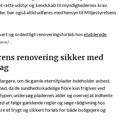
t rette udstyr og kendskab til myndighedernes krav.
er, bør også altid udføres med hensyn til Miljøstyrelsens
kert og ordentligt renoveringsforløb hos
etablerede
.
ns renovering sikker med
tag
largøre, om de gamle eternitplader indeholder asbest.
hed, da de sundhedsskadelige fibre kun frigives ved
agtypen, undersøg pladernes alder og overvej at indhente
 Ved at følge gældende regler og søge rådgivning hos
e et trygt og sikkert forløb for både boligejere og