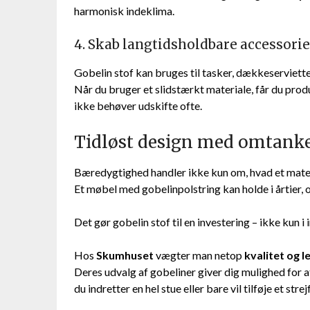
harmonisk indeklima.
4. Skab langtidsholdbare accessori
Gobelin stof kan bruges til tasker, dækkeserviett
Når du bruger et slidstærkt materiale, får du prod
ikke behøver udskifte ofte.
Tidløst design med omtank
Bæredygtighed handler ikke kun om, hvad et mater
Et møbel med gobelinpolstring kan holde i årtier, 
Det gør gobelin stof til en investering – ikke kun i
Hos
Skumhuset
vægter man netop
kvalitet og l
Deres udvalg af gobeliner giver dig mulighed for 
du indretter en hel stue eller bare vil tilføje et str