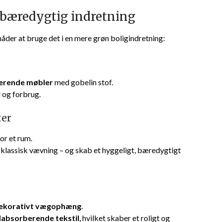
 bæredygtig indretning
måder at bruge det i en mere grøn boligindretning:
terende møbler
med gobelin stof.
d og forbrug.
ter
or et rum.
r klassisk vævning – og skab et hyggeligt, bæredygtigt
ekorativt vægophæng
.
dabsorberende tekstil
, hvilket skaber et roligt og