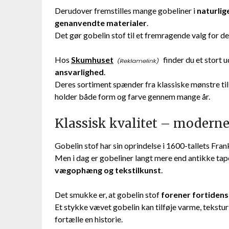
Derudover fremstilles mange gobeliner i
naturlige
genanvendte materialer
.
Det gør gobelin stof til et fremragende valg for d
Hos
Skumhuset
finder du et stort 
ansvarlighed
.
Deres sortiment spænder fra klassiske mønstre til m
holder både form og farve gennem mange år.
Klassisk kvalitet – modern
Gobelin stof har sin oprindelse i 1600-tallets Fra
Men i dag er gobeliner langt mere end antikke tape
vægophæng og tekstilkunst
.
Det smukke er, at gobelin stof
forener fortiden
Et stykke vævet gobelin kan tilføje varme, tekstu
fortælle en historie.