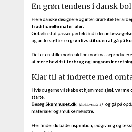
En grøn tendens i dansk bol
Flere danske designere og interiørarkitekter arbe
traditionelle materialer
.
Gobelin stof passer perfekt ind i denne bevægels
og understøtter en
grøn livsstil uden at gå på
Det er en stille modreaktion mod masseproducerede t
af
mere bevidst forbrug og langsom indretnin
Klar til at indrette med om
Hvis du gerne vil skabe et hjem med
sjæl, varme
starte.
Besøg
Skumhuset.dk
og gå på opdag
materialer og smukke mønstre.
Her finder du både inspiration, rådgivning og teks