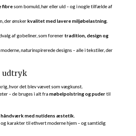
 fibre
som bomuld, hør eller uld – og i nogle tilfælde af
en, der ønsker
kvalitet med lavere miljøbelastning
.
udvalg af gobeliner, som forener
tradition, design og
oderne, naturinspirerede designs – alle i tekstiler, der
e udtryk
nkrig, hvor det blev vævet som vægkunst.
ter – de bruges i alt fra
møbelpolstring og puder
til
s håndværk med nutidens æstetik
.
r og karakter til ethvert moderne hjem – og samtidig