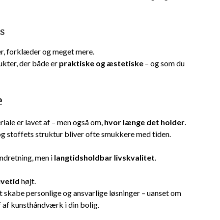
es
er, forklæder og meget mere.
ukter, der både er
praktiske og æstetiske
– og som du
e
iale er lavet af – men også om,
hvor længe det holder
.
og stoffets struktur bliver ofte smukkere med tiden.
 indretning, men i
langtidsholdbar livskvalitet
.
evetid
højt.
at skabe personlige og ansvarlige løsninger – uanset om
ejf af kunsthåndværk i din bolig.