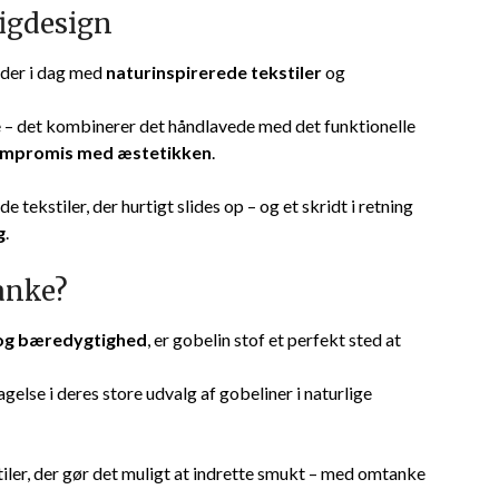
igdesign
jder i dag med
naturinspirerede tekstiler
og
e – det kombinerer det håndlavede med det funktionelle
 kompromis med æstetikken
.
ekstiler, der hurtigt slides op – og et skridt i retning
g
.
tanke?
 og bæredygtighed
, er gobelin stof et perfekt sted at
else i deres store udvalg af gobeliner i naturlige
tiler, der gør det muligt at indrette smukt – med omtanke