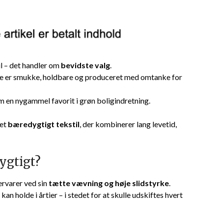
l – det handler om
bevidste valg
.
åde er smukke, holdbare og produceret med omtanke for
m en nygammel favorit i grøn boligindretning.
 et
bæredygtigt tekstil
, der kombinerer lang levetid,
ygtigt?
ervarer ved sin
tætte vævning og høje slidstyrke
.
an holde i årtier – i stedet for at skulle udskiftes hvert