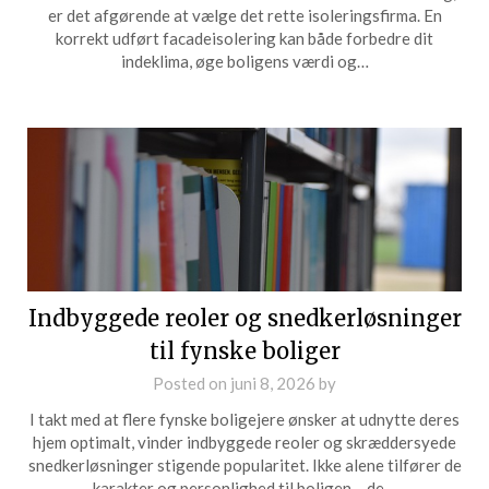
er det afgørende at vælge det rette isoleringsfirma. En
korrekt udført facadeisolering kan både forbedre dit
indeklima, øge boligens værdi og…
Indbyggede reoler og snedkerløsninger
til fynske boliger
Posted on
juni 8, 2026
by
I takt med at flere fynske boligejere ønsker at udnytte deres
hjem optimalt, vinder indbyggede reoler og skræddersyede
snedkerløsninger stigende popularitet. Ikke alene tilfører de
karakter og personlighed til boligen – de…