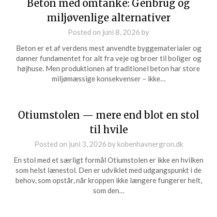
Beton med omtanke: Genbrug og
miljøvenlige alternativer
Posted on
juni 8, 2026
by
Beton er et af verdens mest anvendte byggematerialer og
danner fundamentet for alt fra veje og broer til boliger og
højhuse. Men produktionen af traditionel beton har store
miljømæssige konsekvenser – ikke…
Otiumstolen — mere end blot en stol
til hvile
Posted on
juni 3, 2026
by
kobenhavnergron.dk
En stol med et særligt formål Otiumstolen er ikke en hvilken
som helst lænestol. Den er udviklet med udgangspunkt i de
behov, som opstår, når kroppen ikke længere fungerer helt,
som den…