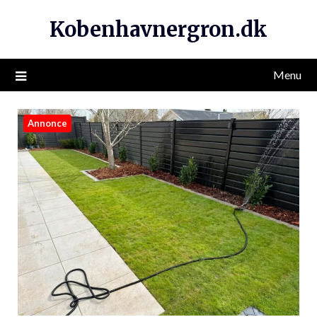
Kobenhavnergron.dk
Menu
Annonce