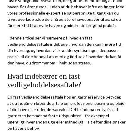
faste vedligeholdelsesaftaler, der gør det nemt for dig at holde
haven flot året rundt – uden at du behøver løfte en finger. Med
vores professionelle ekspertise og personlige tilgang kan du
trygt overlade både de små og store haveopgaver til os, så du
får mere tid til at nyde haven og mindre tid brugt på praktik.
I denne artikel ser vi nærmere på, hvad en fast
vedligeholdelsesaftale indebærer, hvordan den kan frigøre tid i
din hverdag, og hvordan vi skræddersyr løsninger, der passer
præcis til dine behov. Læs med og find ud af, hvordan du kan få
den have, du drømmer om – helt uden stress.
Hvad indebærer en fast
vedligeholdelsesaftale?
En fast vedligeholdelsesaftale hos en gartnerservice betyder,
at du indgår en løbende aftale om professionel pasning og pleje
af din have eller udendørsarealer. Dette indebærer typisk, at
gartneren kommer på faste tidspunkter – for eksempel
ugentligt, hver anden uge eller månedligt – alt efter dine ønsker
og havens behov.