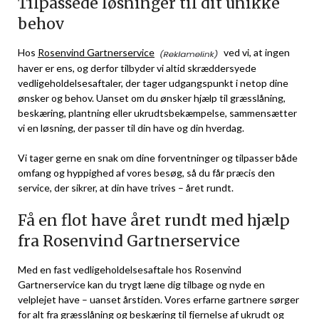
Tilpassede løsninger til dit unikke
behov
Hos
Rosenvind Gartnerservice
ved vi, at ingen
haver er ens, og derfor tilbyder vi altid skræddersyede
vedligeholdelsesaftaler, der tager udgangspunkt i netop dine
ønsker og behov. Uanset om du ønsker hjælp til græsslåning,
beskæring, plantning eller ukrudtsbekæmpelse, sammensætter
vi en løsning, der passer til din have og din hverdag.
Vi tager gerne en snak om dine forventninger og tilpasser både
omfang og hyppighed af vores besøg, så du får præcis den
service, der sikrer, at din have trives – året rundt.
Få en flot have året rundt med hjælp
fra Rosenvind Gartnerservice
Med en fast vedligeholdelsesaftale hos Rosenvind
Gartnerservice kan du trygt læne dig tilbage og nyde en
velplejet have – uanset årstiden. Vores erfarne gartnere sørger
for alt fra græsslåning og beskæring til fjernelse af ukrudt og