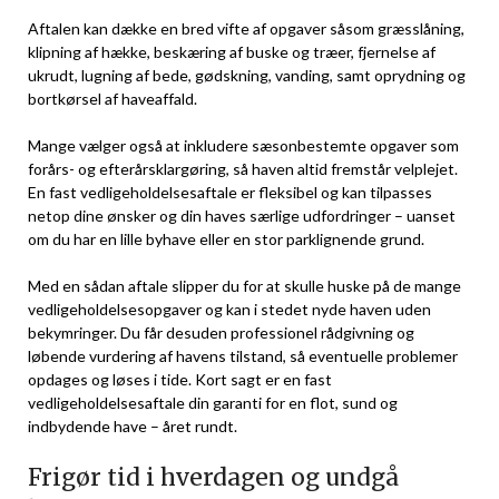
Aftalen kan dække en bred vifte af opgaver såsom græsslåning,
klipning af hække, beskæring af buske og træer, fjernelse af
ukrudt, lugning af bede, gødskning, vanding, samt oprydning og
bortkørsel af haveaffald.
Mange vælger også at inkludere sæsonbestemte opgaver som
forårs- og efterårsklargøring, så haven altid fremstår velplejet.
En fast vedligeholdelsesaftale er fleksibel og kan tilpasses
netop dine ønsker og din haves særlige udfordringer – uanset
om du har en lille byhave eller en stor parklignende grund.
Med en sådan aftale slipper du for at skulle huske på de mange
vedligeholdelsesopgaver og kan i stedet nyde haven uden
bekymringer. Du får desuden professionel rådgivning og
løbende vurdering af havens tilstand, så eventuelle problemer
opdages og løses i tide. Kort sagt er en fast
vedligeholdelsesaftale din garanti for en flot, sund og
indbydende have – året rundt.
Frigør tid i hverdagen og undgå