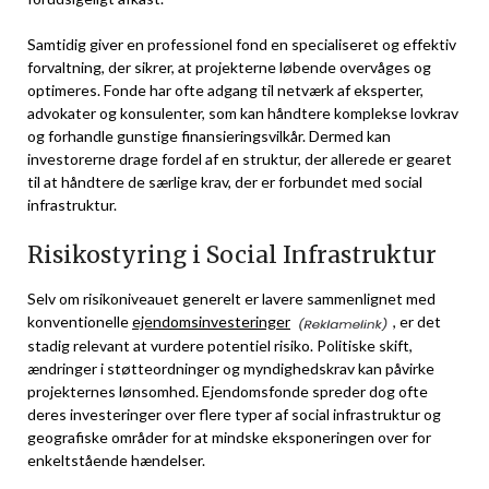
Samtidig giver en professionel fond en specialiseret og effektiv
forvaltning, der sikrer, at projekterne løbende overvåges og
optimeres. Fonde har ofte adgang til netværk af eksperter,
advokater og konsulenter, som kan håndtere komplekse lovkrav
og forhandle gunstige finansieringsvilkår. Dermed kan
investorerne drage fordel af en struktur, der allerede er gearet
til at håndtere de særlige krav, der er forbundet med social
infrastruktur.
Risikostyring i Social Infrastruktur
Selv om risikoniveauet generelt er lavere sammenlignet med
konventionelle
ejendomsinvesteringer
, er det
stadig relevant at vurdere potentiel risiko. Politiske skift,
ændringer i støtteordninger og myndighedskrav kan påvirke
projekternes lønsomhed. Ejendomsfonde spreder dog ofte
deres investeringer over flere typer af social infrastruktur og
geografiske områder for at mindske eksponeringen over for
enkeltstående hændelser.