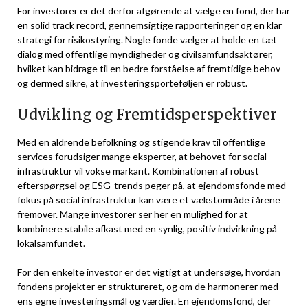
For investorer er det derfor afgørende at vælge en fond, der har
en solid track record, gennemsigtige rapporteringer og en klar
strategi for risikostyring. Nogle fonde vælger at holde en tæt
dialog med offentlige myndigheder og civilsamfundsaktører,
hvilket kan bidrage til en bedre forståelse af fremtidige behov
og dermed sikre, at investeringsporteføljen er robust.
Udvikling og Fremtidsperspektiver
Med en aldrende befolkning og stigende krav til offentlige
services forudsiger mange eksperter, at behovet for social
infrastruktur vil vokse markant. Kombinationen af robust
efterspørgsel og ESG-trends peger på, at ejendomsfonde med
fokus på social infrastruktur kan være et vækstområde i årene
fremover. Mange investorer ser her en mulighed for at
kombinere stabile afkast med en synlig, positiv indvirkning på
lokalsamfundet.
For den enkelte investor er det vigtigt at undersøge, hvordan
fondens projekter er struktureret, og om de harmonerer med
ens egne investeringsmål og værdier. En ejendomsfond, der