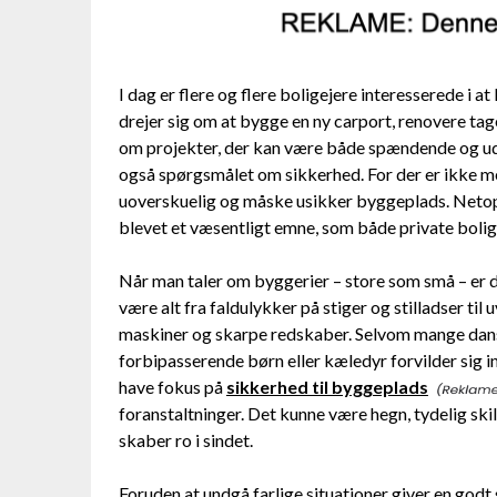
I dag er flere og flere boligejere interesserede i a
drejer sig om at bygge en ny carport, renovere tage
om projekter, der kan være både spændende og udf
også spørgsmålet om sikkerhed. For der er ikke mege
uoverskuelig og måske usikker byggeplads. Netop
blevet et væsentligt emne, som både private bolige
Når man taler om byggerier – store som små – er de
være alt fra faldulykker på stiger og stilladser t
maskiner og skarpe redskaber. Selvom mange danske
forbipasserende børn eller kæledyr forvilder sig i
have fokus på
sikkerhed til byggeplads
foranstaltninger. Det kunne være hegn, tydelig ski
skaber ro i sindet.
Foruden at undgå farlige situationer giver en go