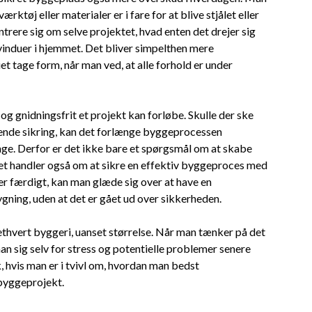
ktøj eller materialer er i fare for at blive stjålet eller
ere sig om selve projektet, hvad enten det drejer sig
vinduer i hjemmet. Det bliver simpelthen mere
et tage form, når man ved, at alle forhold er under
 og gnidningsfrit et projekt kan forløbe. Skulle der ske
lende sikring, kan det forlænge byggeprocessen
enge. Derfor er det ikke bare et spørgsmål om at skabe
et handler også om at sikre en effektiv byggeproces med
r færdigt, kan man glæde sig over at have en
bygning, uden at det er gået ud over sikkerheden.
ethvert byggeri, uanset størrelse. Når man tænker på det
an sig selv for stress og potentielle problemer senere
k, hvis man er i tvivl om, hvordan man bedst
 byggeprojekt.