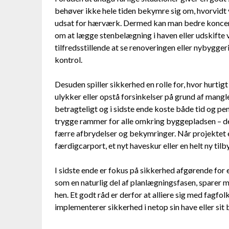
behøver ikke hele tiden bekymre sig om, hvorvidt vær
udsat for hærværk. Dermed kan man bedre koncentr
om at lægge stenbelægning i haven eller udskifte 
tilfredsstillende at se renoveringen eller nybyggeri
kontrol.
Desuden spiller sikkerhed en rolle for, hvor hurtigt
ulykker eller opstå forsinkelser på grund af mang
betragteligt og i sidste ende koste både tid og p
trygge rammer for alle omkring byggepladsen – d
færre afbrydelser og bekymringer. Når projektet e
færdigcarport, et nyt haveskur eller en helt ny til
I sidste ende er fokus på sikkerhed afgørende for 
som en naturlig del af planlægningsfasen, sparer m
hen. Et godt råd er derfor at alliere sig med fagfol
implementerer sikkerhed i netop sin have eller sit