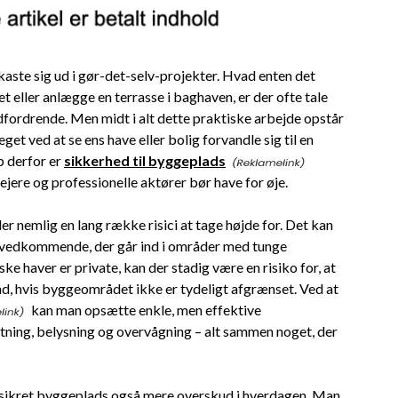
t kaste sig ud i gør-det-selv-projekter. Hvad enten det
t eller anlægge en terrasse i baghaven, er der ofte tale
ordrende. Men midt i alt dette praktiske arbejde opstår
t ved at se ens have eller bolig forvandle sig til en
 derfor er
sikkerhed til byggeplads
jere og professionelle aktører bør have for øje.
r nemlig en lang række risici at tage højde for. Det kan
il uvedkommende, der går ind i områder med tunge
 haver er private, kan der stadig være en risiko for, at
nd, hvis byggeområdet ikke er tydeligt afgrænset. Ved at
kan man opsætte enkle, men effektive
ltning, belysning og overvågning – alt sammen noget, der
dt sikret byggeplads også mere overskud i hverdagen. Man