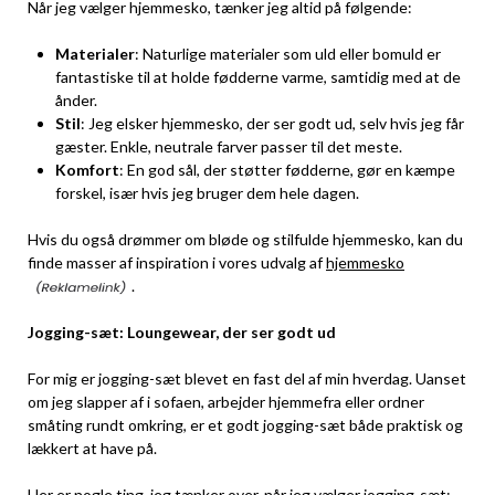
Når jeg vælger hjemmesko, tænker jeg altid på følgende:
Materialer
: Naturlige materialer som uld eller bomuld er
fantastiske til at holde fødderne varme, samtidig med at de
ånder.
Stil
: Jeg elsker hjemmesko, der ser godt ud, selv hvis jeg får
gæster. Enkle, neutrale farver passer til det meste.
Komfort
: En god sål, der støtter fødderne, gør en kæmpe
forskel, især hvis jeg bruger dem hele dagen.
Hvis du også drømmer om bløde og stilfulde hjemmesko, kan du
finde masser af inspiration i vores udvalg af
hjemmesko
.
Jogging-sæt: Loungewear, der ser godt ud
For mig er jogging-sæt blevet en fast del af min hverdag. Uanset
om jeg slapper af i sofaen, arbejder hjemmefra eller ordner
småting rundt omkring, er et godt jogging-sæt både praktisk og
lækkert at have på.
Her er nogle ting, jeg tænker over, når jeg vælger jogging-sæt: