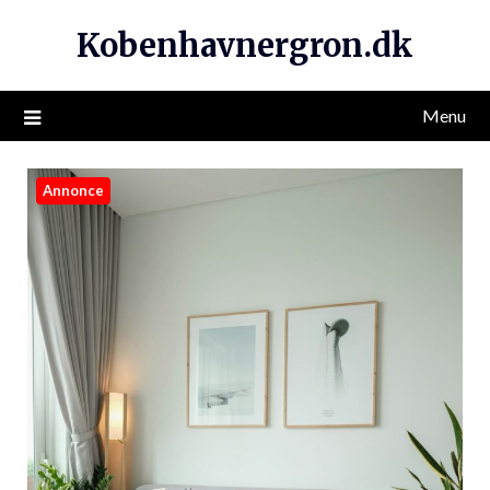
Kobenhavnergron.dk
Menu
Annonce