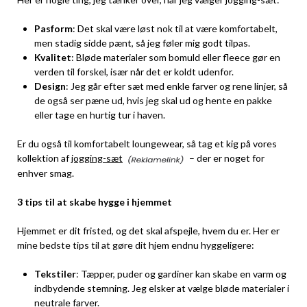
Pasform
: Det skal være løst nok til at være komfortabelt,
men stadig sidde pænt, så jeg føler mig godt tilpas.
Kvalitet
: Bløde materialer som bomuld eller fleece gør en
verden til forskel, især når det er koldt udenfor.
Design
: Jeg går efter sæt med enkle farver og rene linjer, så
de også ser pæne ud, hvis jeg skal ud og hente en pakke
eller tage en hurtig tur i haven.
Er du også til komfortabelt loungewear, så tag et kig på vores
kollektion af
jogging-sæt
– der er noget for
enhver smag.
3 tips til at skabe hygge i hjemmet
Hjemmet er dit fristed, og det skal afspejle, hvem du er. Her er
mine bedste tips til at gøre dit hjem endnu hyggeligere:
Tekstiler
: Tæpper, puder og gardiner kan skabe en varm og
indbydende stemning. Jeg elsker at vælge bløde materialer i
neutrale farver.