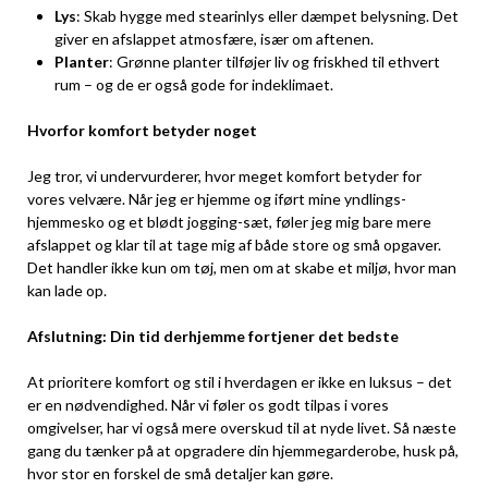
Lys
: Skab hygge med stearinlys eller dæmpet belysning. Det
giver en afslappet atmosfære, især om aftenen.
Planter
: Grønne planter tilføjer liv og friskhed til ethvert
rum – og de er også gode for indeklimaet.
Hvorfor komfort betyder noget
Jeg tror, vi undervurderer, hvor meget komfort betyder for
vores velvære. Når jeg er hjemme og iført mine yndlings-
hjemmesko og et blødt jogging-sæt, føler jeg mig bare mere
afslappet og klar til at tage mig af både store og små opgaver.
Det handler ikke kun om tøj, men om at skabe et miljø, hvor man
kan lade op.
Afslutning: Din tid derhjemme fortjener det bedste
At prioritere komfort og stil i hverdagen er ikke en luksus – det
er en nødvendighed. Når vi føler os godt tilpas i vores
omgivelser, har vi også mere overskud til at nyde livet. Så næste
gang du tænker på at opgradere din hjemmegarderobe, husk på,
hvor stor en forskel de små detaljer kan gøre.