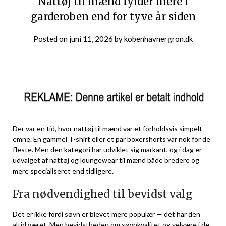
Nattøj til mænd fylder mere i
garderoben end for tyve år siden
Posted on
juni 11, 2026
by
kobenhavnergron.dk
Der var en tid, hvor nattøj til mænd var et forholdsvis simpelt
emne. En gammel T-shirt eller et par boxershorts var nok for de
fleste. Men den kategori har udviklet sig markant, og i dag er
udvalget af nattøj og loungewear til mænd både bredere og
mere specialiseret end tidligere.
Fra nødvendighed til bevidst valg
Det er ikke fordi søvn er blevet mere populær — det har den
altid været. Men bevidstheden om søvnkvalitet og velvære i de