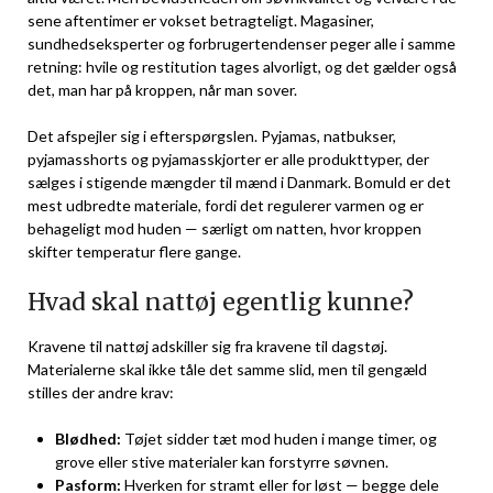
sene aftentimer er vokset betragteligt. Magasiner,
sundhedseksperter og forbrugertendenser peger alle i samme
retning: hvile og restitution tages alvorligt, og det gælder også
det, man har på kroppen, når man sover.
Det afspejler sig i efterspørgslen. Pyjamas, natbukser,
pyjamasshorts og pyjamasskjorter er alle produkttyper, der
sælges i stigende mængder til mænd i Danmark. Bomuld er det
mest udbredte materiale, fordi det regulerer varmen og er
behageligt mod huden — særligt om natten, hvor kroppen
skifter temperatur flere gange.
Hvad skal nattøj egentlig kunne?
Kravene til nattøj adskiller sig fra kravene til dagstøj.
Materialerne skal ikke tåle det samme slid, men til gengæld
stilles der andre krav:
Blødhed:
Tøjet sidder tæt mod huden i mange timer, og
grove eller stive materialer kan forstyrre søvnen.
Pasform:
Hverken for stramt eller for løst — begge dele