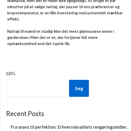
dramatisk, men det er heller ikke ligegyldigt. At bruge et par
minutter på at vælge nattøj, der passer til ens præferencer og
kropstemperatur, er en lille investering med potentielt mærkbar
effekt.
Nattøj til mænd er stadig ikke det mest glamourøse emne i
garderoben. Men det er et, der fortjener lidt mere
opmærksomhed end det typisk får.
SØG
Søg
Recent Posts
Fra snavs til perfektion: Erhvervskvalitets rengøringsmidler,