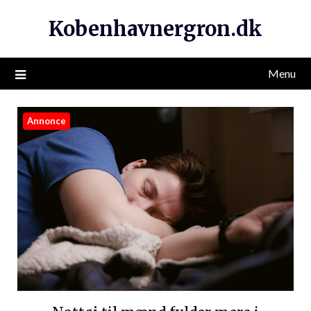
Kobenhavnergron.dk
Menu
Annonce