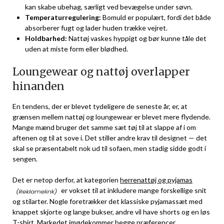
kan skabe ubehag, særligt ved bevægelse under søvn.
Temperaturregulering:
Bomuld er populært, fordi det både
absorberer fugt og lader huden trække vejret.
Holdbarhed:
Nattøj vaskes hyppigt og bør kunne tåle det
uden at miste form eller blødhed.
Loungewear og nattøj overlapper
hinanden
En tendens, der er blevet tydeligere de seneste år, er, at
grænsen mellem nattøj og loungewear er blevet mere flydende.
Mange mænd bruger det samme sæt tøj til at slappe af i om
aftenen og til at sove i. Det stiller andre krav til designet — det
skal se præsentabelt nok ud til sofaen, men stadig sidde godt i
sengen.
Det er netop derfor, at kategorien
herrenattøj og pyjamas
er vokset til at inkludere mange forskellige snit
og stilarter. Nogle foretrækker det klassiske pyjamassæt med
knappet skjorte og lange bukser, andre vil have shorts og en løs
T-shirt. Markedet imødekommer begge præferencer.