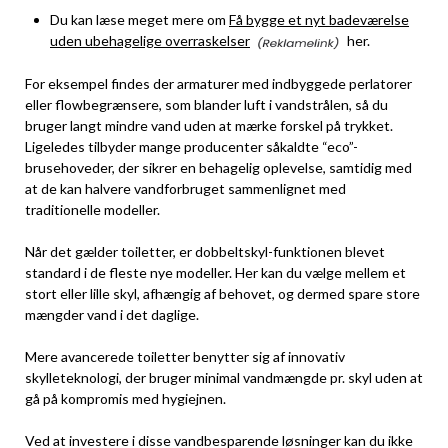
Du kan læse meget mere om
Få bygge et nyt badeværelse
uden ubehagelige overraskelser
her.
For eksempel findes der armaturer med indbyggede perlatorer
eller flowbegrænsere, som blander luft i vandstrålen, så du
bruger langt mindre vand uden at mærke forskel på trykket.
Ligeledes tilbyder mange producenter såkaldte “eco”-
brusehoveder, der sikrer en behagelig oplevelse, samtidig med
at de kan halvere vandforbruget sammenlignet med
traditionelle modeller.
Når det gælder toiletter, er dobbeltskyl-funktionen blevet
standard i de fleste nye modeller. Her kan du vælge mellem et
stort eller lille skyl, afhængig af behovet, og dermed spare store
mængder vand i det daglige.
Mere avancerede toiletter benytter sig af innovativ
skylleteknologi, der bruger minimal vandmængde pr. skyl uden at
gå på kompromis med hygiejnen.
Ved at investere i disse vandbesparende løsninger kan du ikke