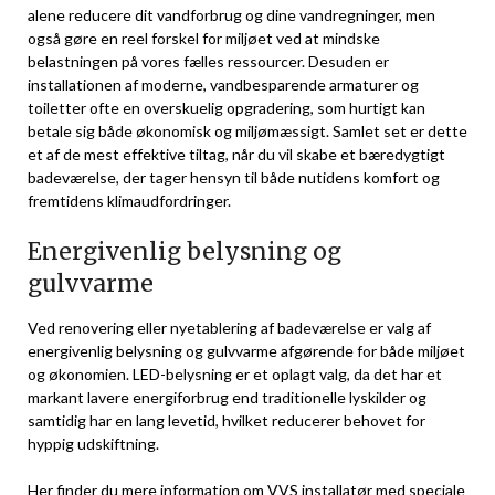
alene reducere dit vandforbrug og dine vandregninger, men
også gøre en reel forskel for miljøet ved at mindske
belastningen på vores fælles ressourcer. Desuden er
installationen af moderne, vandbesparende armaturer og
toiletter ofte en overskuelig opgradering, som hurtigt kan
betale sig både økonomisk og miljømæssigt. Samlet set er dette
et af de mest effektive tiltag, når du vil skabe et bæredygtigt
badeværelse, der tager hensyn til både nutidens komfort og
fremtidens klimaudfordringer.
Energivenlig belysning og
gulvvarme
Ved renovering eller nyetablering af badeværelse er valg af
energivenlig belysning og gulvvarme afgørende for både miljøet
og økonomien. LED-belysning er et oplagt valg, da det har et
markant lavere energiforbrug end traditionelle lyskilder og
samtidig har en lang levetid, hvilket reducerer behovet for
hyppig udskiftning.
Her finder du mere information om
VVS installatør med speciale