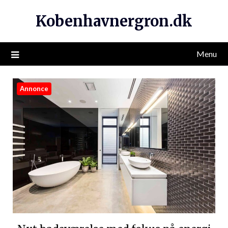
Kobenhavnergron.dk
Menu
Annonce