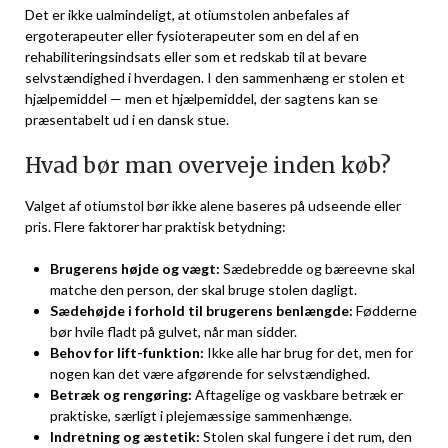
Det er ikke ualmindeligt, at otiumstolen anbefales af
ergoterapeuter eller fysioterapeuter som en del af en
rehabiliteringsindsats eller som et redskab til at bevare
selvstændighed i hverdagen. I den sammenhæng er stolen et
hjælpemiddel — men et hjælpemiddel, der sagtens kan se
præsentabelt ud i en dansk stue.
Hvad bør man overveje inden køb?
Valget af otiumstol bør ikke alene baseres på udseende eller
pris. Flere faktorer har praktisk betydning:
Brugerens højde og vægt:
Sædebredde og bæreevne skal
matche den person, der skal bruge stolen dagligt.
Sædehøjde i forhold til brugerens benlængde:
Fødderne
bør hvile fladt på gulvet, når man sidder.
Behov for lift-funktion:
Ikke alle har brug for det, men for
nogen kan det være afgørende for selvstændighed.
Betræk og rengøring:
Aftagelige og vaskbare betræk er
praktiske, særligt i plejemæssige sammenhænge.
Indretning og æstetik:
Stolen skal fungere i det rum, den