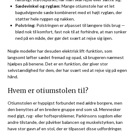
Sædevinkel og ryglæn:
Mange otiumstole har et let
bagudvigende sæde kombineret med et højt ryglæn, der
støtter hele ryggen og nakken.
Polstring:
Polstringen er afpasset til længere tids brug —
blød nok til komfort, fast nok til at forhindre, at man synker
ned på en måde, der gør det svært at rejse sig igen.
Nogle modeller har desuden elektrisk lift-funktion, som
langsomt løfter sædet fremad og opad, så brugeren nærmest
hjælpes på benene. Det er en funktion, der giver stor
selvstændighed for dem, der har svært ved at rejse sig på egen
hånd.
Hvem er otiumstolen til?
Otiumstolen er hyppigst forbundet med ældre borgere, men
den benyttes af en bredere gruppe end som så. Mennesker
med gigt, ryg- eller hofteproblemer, Parkinsons sygdom eller
andre tilstande, der påvirker balancen og muskelstyrken, kan
have stor gavn af en stol, der er tilpasset disse udfordringer.