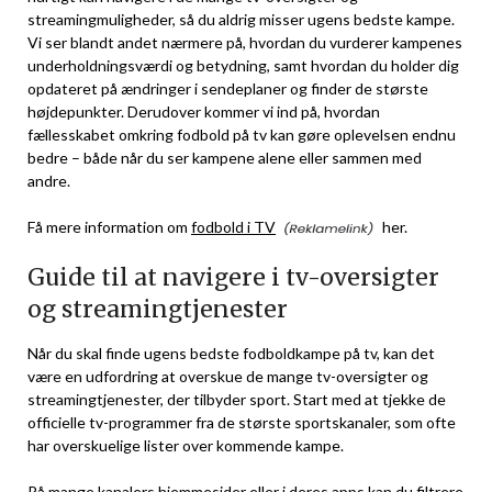
streamingmuligheder, så du aldrig misser ugens bedste kampe.
Vi ser blandt andet nærmere på, hvordan du vurderer kampenes
underholdningsværdi og betydning, samt hvordan du holder dig
opdateret på ændringer i sendeplaner og finder de største
højdepunkter. Derudover kommer vi ind på, hvordan
fællesskabet omkring fodbold på tv kan gøre oplevelsen endnu
bedre – både når du ser kampene alene eller sammen med
andre.
Få mere information om
fodbold i TV
her.
Guide til at navigere i tv-oversigter
og streamingtjenester
Når du skal finde ugens bedste fodboldkampe på tv, kan det
være en udfordring at overskue de mange tv-oversigter og
streamingtjenester, der tilbyder sport. Start med at tjekke de
officielle tv-programmer fra de største sportskanaler, som ofte
har overskuelige lister over kommende kampe.
På mange kanalers hjemmesider eller i deres apps kan du filtrere