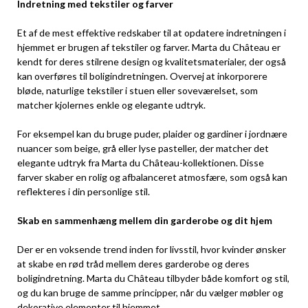
Indretning med tekstiler og farver
Et af de mest effektive redskaber til at opdatere indretningen i
hjemmet er brugen af tekstiler og farver. Marta du Château er
kendt for deres stilrene design og kvalitetsmaterialer, der også
kan overføres til boligindretningen. Overvej at inkorporere
bløde, naturlige tekstiler i stuen eller soveværelset, som
matcher kjolernes enkle og elegante udtryk.
For eksempel kan du bruge puder, plaider og gardiner i jordnære
nuancer som beige, grå eller lyse pasteller, der matcher det
elegante udtryk fra Marta du Château-kollektionen. Disse
farver skaber en rolig og afbalanceret atmosfære, som også kan
reflekteres i din personlige stil.
Skab en sammenhæng mellem din garderobe og dit hjem
Der er en voksende trend inden for livsstil, hvor kvinder ønsker
at skabe en rød tråd mellem deres garderobe og deres
boligindretning. Marta du Château tilbyder både komfort og stil,
og du kan bruge de samme principper, når du vælger møbler og
dekorative elementer til hjemmet.