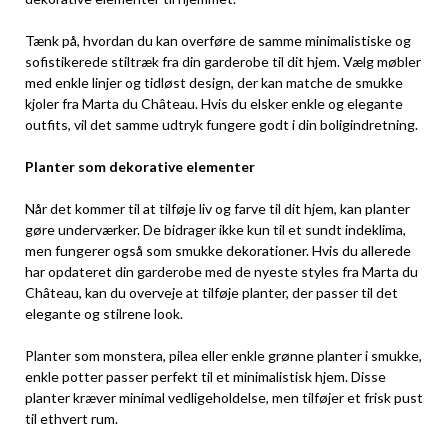
Tænk på, hvordan du kan overføre de samme minimalistiske og
sofistikerede stiltræk fra din garderobe til dit hjem. Vælg møbler
med enkle linjer og tidløst design, der kan matche de smukke
kjoler fra Marta du Château. Hvis du elsker enkle og elegante
outfits, vil det samme udtryk fungere godt i din boligindretning.
Planter som dekorative elementer
Når det kommer til at tilføje liv og farve til dit hjem, kan planter
gøre underværker. De bidrager ikke kun til et sundt indeklima,
men fungerer også som smukke dekorationer. Hvis du allerede
har opdateret din garderobe med de nyeste styles fra Marta du
Château, kan du overveje at tilføje planter, der passer til det
elegante og stilrene look.
Planter som monstera, pilea eller enkle grønne planter i smukke,
enkle potter passer perfekt til et minimalistisk hjem. Disse
planter kræver minimal vedligeholdelse, men tilføjer et frisk pust
til ethvert rum.