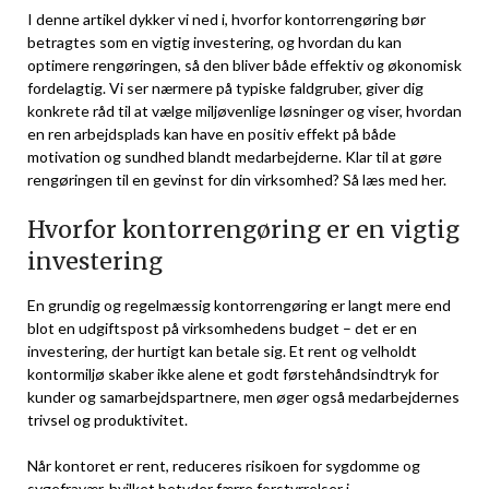
I denne artikel dykker vi ned i, hvorfor kontorrengøring bør
betragtes som en vigtig investering, og hvordan du kan
optimere rengøringen, så den bliver både effektiv og økonomisk
fordelagtig. Vi ser nærmere på typiske faldgruber, giver dig
konkrete råd til at vælge miljøvenlige løsninger og viser, hvordan
en ren arbejdsplads kan have en positiv effekt på både
motivation og sundhed blandt medarbejderne. Klar til at gøre
rengøringen til en gevinst for din virksomhed? Så læs med her.
Hvorfor kontorrengøring er en vigtig
investering
En grundig og regelmæssig kontorrengøring er langt mere end
blot en udgiftspost på virksomhedens budget – det er en
investering, der hurtigt kan betale sig. Et rent og velholdt
kontormiljø skaber ikke alene et godt førstehåndsindtryk for
kunder og samarbejdspartnere, men øger også medarbejdernes
trivsel og produktivitet.
Når kontoret er rent, reduceres risikoen for sygdomme og
sygefravær, hvilket betyder færre forstyrrelser i