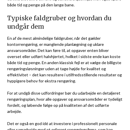
både tid og penge på den lange bane.
Typiske faldgruber og hvordan du
undgår dem
En af de mest almindelige faldgruber, når det gælder
kontorrengøring, er manglende planlægning og uklare
ansvarsområder. Det kan føre til, at opgaver enten bliver
overset eller udført halvhjertet, hvilket i sidste ende kan koste
både tid og penge. En anden klassisk fejl er at vælge de billigste
rengøringsløsninger uden at tage højde for kvalitet og
effektivitet – det kan resultere i utilfredsstillende resultater og
hyppigere behov for ekstra rengøring.
For at undgå disse udfordringer bør du udarbejde en detaljeret
rengøringsplan, hvor alle opgaver og ansvarsområder er tydeligt
fordelt, og løbende følge op på kvaliteten af det udførte
arbejde.
Det er også en god idé at investere i professionelt personale
eller samarbejde med et erfarent rengøringsfirma, som kan