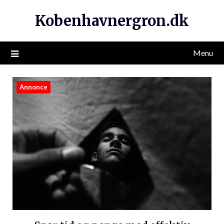
Kobenhavnergron.dk
Menu
Annonce