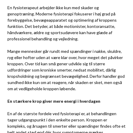
En fysioterapeut arbejder ikke kun med skader og
genoptræning. Moderne fysioterapi fokuserer i høj grad på
forebyggelse, bevægeapparatet og optimering af kroppens
funktion. Det betyder, at både motionister, kontoransatte,
håndværkere, ældre og sportsudøvere kan have glæde af
professionel behandling og vejledning.
Mange mennesker går rundt med spændinger i nakke, skuldre,
ryg eller hofter uden at være klar over, hvor meget det påvirker
kroppen. Over tid kan små gener udvikle sig til større
udfordringer som kroniske smerter, nedsat mobilitet, dårlig
kropsholdning og begrænset bevægelighed. Derfor handler god
sundhed ikke kun om at reagere, når skaden er sket, men også
om at vedligeholde kroppen løbende.
En stærkere krop giver mere energi i hverdagen
En af de største fordele ved fysioterapi er, at behandlingen
tager udgangspunkt i den enkelte person. Kroppen er
kompleks, og årsagen til smerter eller spændinger findes ofte et
helt andet sted end dér, hvor symptomerne mærkes.