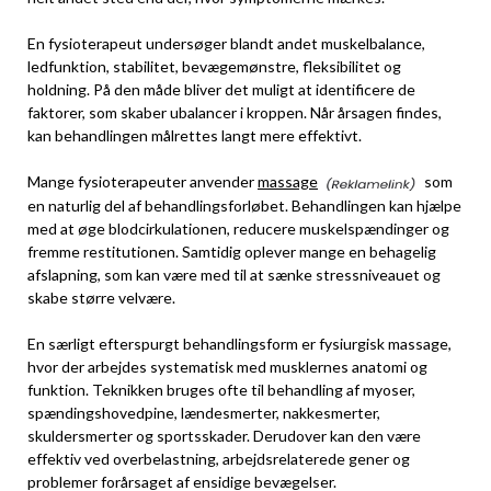
En fysioterapeut undersøger blandt andet muskelbalance,
ledfunktion, stabilitet, bevægemønstre, fleksibilitet og
holdning. På den måde bliver det muligt at identificere de
faktorer, som skaber ubalancer i kroppen. Når årsagen findes,
kan behandlingen målrettes langt mere effektivt.
Mange fysioterapeuter anvender
massage
som
en naturlig del af behandlingsforløbet. Behandlingen kan hjælpe
med at øge blodcirkulationen, reducere muskelspændinger og
fremme restitutionen. Samtidig oplever mange en behagelig
afslapning, som kan være med til at sænke stressniveauet og
skabe større velvære.
En særligt efterspurgt behandlingsform er fysiurgisk massage,
hvor der arbejdes systematisk med musklernes anatomi og
funktion. Teknikken bruges ofte til behandling af myoser,
spændingshovedpine, lændesmerter, nakkesmerter,
skuldersmerter og sportsskader. Derudover kan den være
effektiv ved overbelastning, arbejdsrelaterede gener og
problemer forårsaget af ensidige bevægelser.