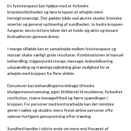
En fysioterapeut kan hjælpe med at forbedre
kropsbevidstheden og lære kroppen at arbejde mere
hensigtsmæssigt. Det gælder både ved akutte skader, kroniske
smerter og generel optimering af sundheden. Jo bedre kroppen
fungerer, desto lettere bliver det at holde sig aktiv og bevare
livskvaliteten gennem årene.
I mange tilfælde kan et samarbejde mellem fysioterapeut og
massør skabe særligt gode resultater. Kombinationen af manuel
behandling, triggerpunktsterapi, massage, ledmobilisering,
udspænding og træningsvejledning giver mulighed for at
arbejde med kroppen fra flere vinkler.
Derudover kan behandlingerne bidrage til bedre
blodgennemstrømning, øget ilttilførsel til musklerne, forbedret
restitution, større bevægefrihed og færre spændinger i
kroppen. For personer med kontorarbejde kan det mindske
gener i nakke og skuldre, mens fysisk aktive personer ofte
oplever hurtigere genopretning efter træning.
Sundhed handler i sidste ende om mere end fraværet af