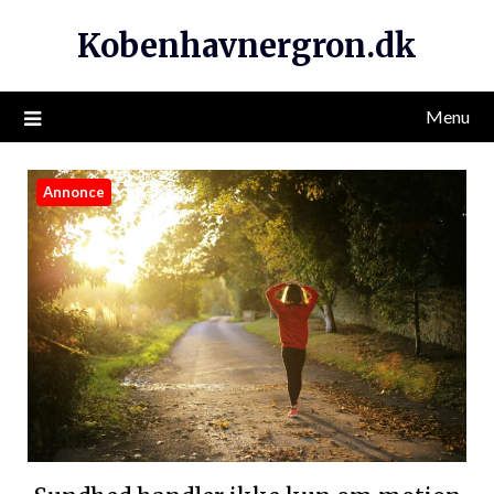
Kobenhavnergron.dk
Menu
Annonce