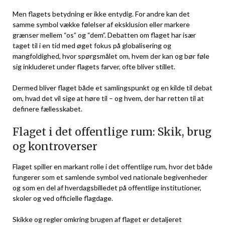
Men flagets betydning er ikke entydig. For andre kan det
samme symbol vække følelser af eksklusion eller markere
grænser mellem “os” og “dem”. Debatten om flaget har især
taget til i en tid med øget fokus på globalisering og
mangfoldighed, hvor spørgsmålet om, hvem der kan og bør føle
sig inkluderet under flagets farver, ofte bliver stillet.
Dermed bliver flaget både et samlingspunkt og en kilde til debat
om, hvad det vil sige at høre til – og hvem, der har retten til at
definere fællesskabet.
Flaget i det offentlige rum: Skik, brug
og kontroverser
Flaget spiller en markant rolle i det offentlige rum, hvor det både
fungerer som et samlende symbol ved nationale begivenheder
og som en del af hverdagsbilledet på offentlige institutioner,
skoler og ved officielle flagdage.
Skikke og regler omkring brugen af flaget er detaljeret