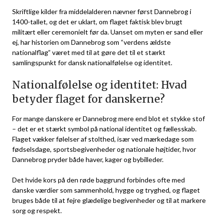
Skriftlige kilder fra middelalderen nævner først Dannebrog i
1400-tallet, og det er uklart, om flaget faktisk blev brugt
militært eller ceremonielt før da. Uanset om myten er sand eller
ej, har historien om Dannebrog som “verdens ældste
nationalflag” været med til at gøre det til et stærkt
samlingspunkt for dansk nationalfølelse og identitet.
Nationalfølelse og identitet: Hvad
betyder flaget for danskerne?
For mange danskere er Dannebrog mere end blot et stykke stof
– det er et stærkt symbol på national identitet og fællesskab.
Flaget vækker følelser af stolthed, især ved mærkedage som
fødselsdage, sportsbegivenheder og nationale højtider, hvor
Dannebrog pryder både haver, kager og bybilleder.
Det hvide kors på den røde baggrund forbindes ofte med
danske værdier som sammenhold, hygge og tryghed, og flaget
bruges både til at fejre glædelige begivenheder og til at markere
sorg og respekt.