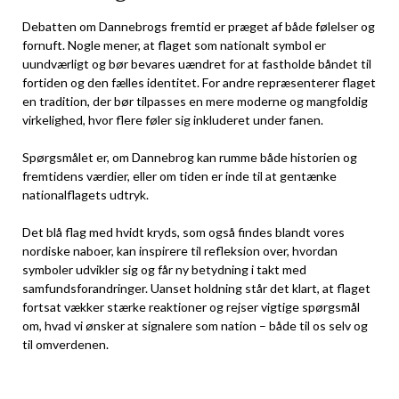
Debatten om Dannebrogs fremtid er præget af både følelser og
fornuft. Nogle mener, at flaget som nationalt symbol er
uundværligt og bør bevares uændret for at fastholde båndet til
fortiden og den fælles identitet. For andre repræsenterer flaget
en tradition, der bør tilpasses en mere moderne og mangfoldig
virkelighed, hvor flere føler sig inkluderet under fanen.
Spørgsmålet er, om Dannebrog kan rumme både historien og
fremtidens værdier, eller om tiden er inde til at gentænke
nationalflagets udtryk.
Det blå flag med hvidt kryds, som også findes blandt vores
nordiske naboer, kan inspirere til refleksion over, hvordan
symboler udvikler sig og får ny betydning i takt med
samfundsforandringer. Uanset holdning står det klart, at flaget
fortsat vækker stærke reaktioner og rejser vigtige spørgsmål
om, hvad vi ønsker at signalere som nation – både til os selv og
til omverdenen.