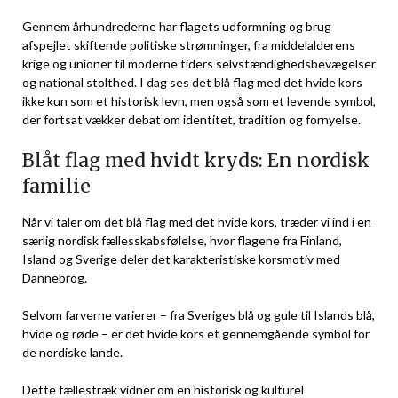
Gennem århundrederne har flagets udformning og brug
afspejlet skiftende politiske strømninger, fra middelalderens
krige og unioner til moderne tiders selvstændighedsbevægelser
og national stolthed. I dag ses det blå flag med det hvide kors
ikke kun som et historisk levn, men også som et levende symbol,
der fortsat vækker debat om identitet, tradition og fornyelse.
Blåt flag med hvidt kryds: En nordisk
familie
Når vi taler om det blå flag med det hvide kors, træder vi ind i en
særlig nordisk fællesskabsfølelse, hvor flagene fra Finland,
Island og Sverige deler det karakteristiske korsmotiv med
Dannebrog.
Selvom farverne varierer – fra Sveriges blå og gule til Islands blå,
hvide og røde – er det hvide kors et gennemgående symbol for
de nordiske lande.
Dette fællestræk vidner om en historisk og kulturel