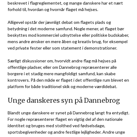
beskrevet i flagreglementet, og mange danskere har et nært
forhold til, hvordan og hvornår flaget må hejses.
Alligevel opstår der jævnligt debat om flagets plads og
betydning i det moderne samfund. Nogle mener, at flaget bør
beskyttes mod kommerciel udnyttelse eller politiske budskaber,
mens andre ønsker en mere åben og kreativ brug, for eksempel
ved private fester eller som statement i demonstrationer.
Særligt diskussioner om, hvorvidt andre flag må hejses på
offentlige pladser, eller om Dannebrog repræsenterer alle
borgere i et stadig mere mangfoldigt samfund, kan skabe
kontrovers. På den måde er flaget i det offentlige rum blevet en
platform for både traditionel skik og moderne værdidebat.
Unge danskeres syn på Dannebrog
Blandt unge danskere er synet på Dannebrog langt fra entydigt.
For nogle repræsenterer flaget en vigtig del af den nationale
identitet og bruges med stolthed ved fødselsdage,
sportsbegivenheder og andre festlige lejligheder. Andre unge