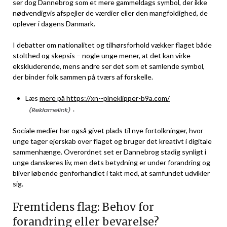
ser dog Dannebrog som et mere gammeldags symbol, der ikke
nødvendigvis afspejler de værdier eller den mangfoldighed, de
oplever i dagens Danmark.
I debatter om nationalitet og tilhørsforhold vækker flaget både
stolthed og skepsis – nogle unge mener, at det kan virke
ekskluderende, mens andre ser det som et samlende symbol,
der binder folk sammen på tværs af forskelle.
Læs
mere på https://xn--plneklipper-b9a.com/
.
Sociale medier har også givet plads til nye fortolkninger, hvor
unge tager ejerskab over flaget og bruger det kreativt i digitale
sammenhænge. Overordnet set er Dannebrog stadig synligt i
unge danskeres liv, men dets betydning er under forandring og
bliver løbende genforhandlet i takt med, at samfundet udvikler
sig.
Fremtidens flag: Behov for
forandring eller bevarelse?