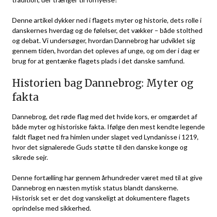
Denne artikel dykker ned i flagets myter og historie, dets rolle i
danskernes hverdag og de følelser, det vækker – både stolthed
og debat. Vi undersøger, hvordan Dannebrog har udviklet sig
gennem tiden, hvordan det opleves af unge, og om der i dag er
brug for at gentænke flagets plads i det danske samfund.
Historien bag Dannebrog: Myter og
fakta
Dannebrog, det røde flag med det hvide kors, er omgærdet af
både myter og historiske fakta. Ifølge den mest kendte legende
faldt flaget ned fra himlen under slaget ved Lyndanisse i 1219,
hvor det signalerede Guds støtte til den danske konge og
sikrede sejr.
Denne fortælling har gennem århundreder været med til at give
Dannebrog en næsten mytisk status blandt danskerne.
Historisk set er det dog vanskeligt at dokumentere flagets
oprindelse med sikkerhed.