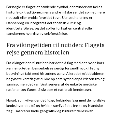
For nogle er flaget et samlende symbol, der minder om fælles
historie og traditioner, mens andre måske ser det som et mere
neutralt eller endda forældet tegn. Uanset holdning er
Dannebrog en integreret del af dansk kultur og
identitetsfølelse, og det spiller fortsat en central rolle i
danskernes hverdag og selvforståelse.
Fra vikingetiden til nutiden: Flagets
rejse gennem historien
Fra vikingetiden til nutiden har det blå flag med det hvide kors
gennemgået en bemærkelsesværdig forvandling og fået ny
betydning i takt med historiens gang. Allerede i middelalderen
begyndte korsflag at dukke op som symboler på kristen tro og
samling, men det var først senere, at de enkelte nordiske
nationer tog flaget til sig som et nationalt kendetegn.
Flaget, som vi kender det i dag, forbindes især med de nordiske
lande, hvor det blå og hvide – særligt i det finske og islandske
flag – markerer både geografisk og kulturelt fællesskab.