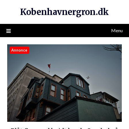
Kobenhavnergron.dk
Menu
Annonce