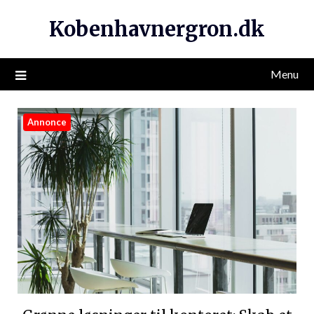
Kobenhavnergron.dk
Menu
Annonce