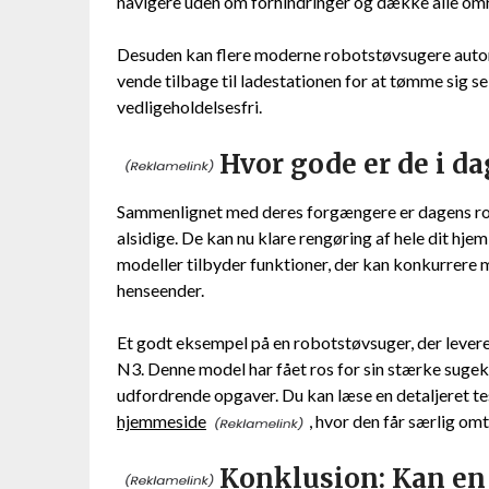
navigere uden om forhindringer og dække alle områ
Desuden kan flere moderne robotstøvsugere automa
vende tilbage til ladestationen for at tømme sig se
vedligeholdelsesfri.
Hvor gode er de i da
Sammenlignet med deres forgængere er dagens rob
alsidige. De kan nu klare rengøring af hele dit h
modeller tilbyder funktioner, der kan konkurrere m
henseender.
Et godt eksempel på en robotstøvsuger, der levere
N3. Denne model har fået ros for sin stærke sugekr
udfordrende opgaver. Du kan læse en detaljeret t
hjemmeside
, hvor den får særlig omt
Konklusion: Kan en 