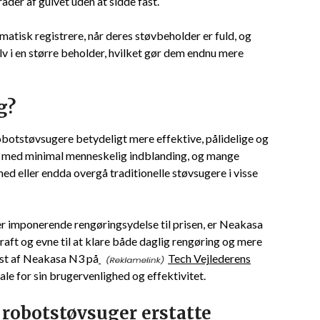
der af gulvet uden at sidde fast.
tisk registrere, når deres støvbeholder er fuld, og
lv i en større beholder, hvilket gør dem endnu mere
g?
otstøvsugere betydeligt mere effektive, pålidelige og
jem med minimal menneskelig indblanding, og mange
ed eller endda overgå traditionelle støvsugere i visse
r imponerende rengøringsydelse til prisen, er Neakasa
aft og evne til at klare både daglig rengøring og mere
est af Neakasa N3 på
Tech Vejlederens
ale for sin brugervenlighed og effektivitet.
robotstøvsuger erstatte