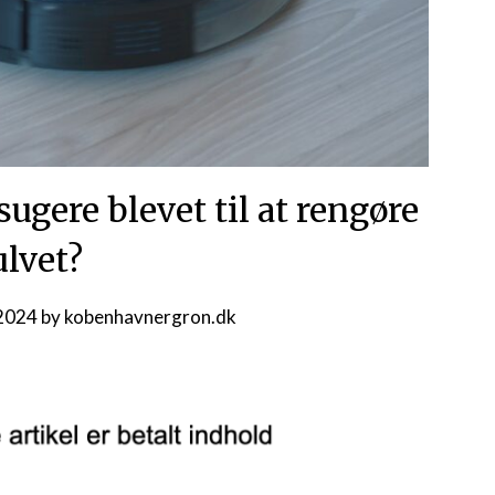
ugere blevet til at rengøre
ulvet?
 2024
by
kobenhavnergron.dk