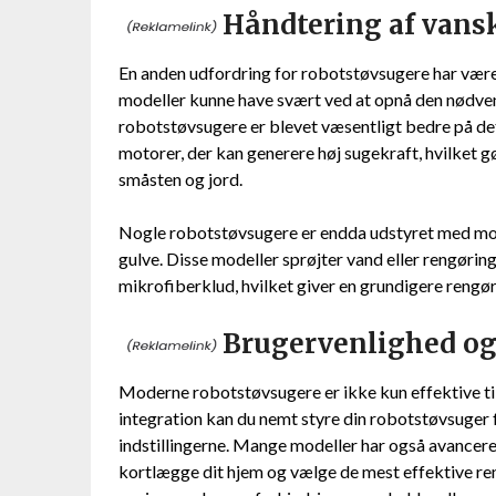
Håndtering af vansk
En anden udfordring for robotstøvsugere har været 
modeller kunne have svært ved at opnå den nødvend
robotstøvsugere er blevet væsentligt bedre på de
motorer, der kan generere høj sugekraft, hvilket gø
småsten og jord.
Nogle robotstøvsugere er endda udstyret med mopp
gulve. Disse modeller sprøjter vand eller rengørin
mikrofiberklud, hvilket giver en grundigere rengø
Brugervenlighed og
Moderne robotstøvsugere er ikke kun effektive ti
integration kan du nemt styre din robotstøvsuger 
indstillingerne. Mange modeller har også avancere
kortlægge dit hjem og vælge de mest effektive re