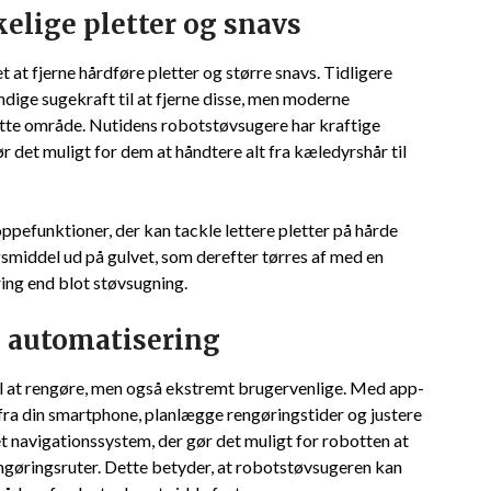
elige pletter og snavs
at fjerne hårdføre pletter og større snavs. Tidligere
ige sugekraft til at fjerne disse, men moderne
tte område. Nutidens robotstøvsugere har kraftige
r det muligt for dem at håndtere alt fra kæledyrshår til
efunktioner, der kan tackle lettere pletter på hårde
gsmiddel ud på gulvet, som derefter tørres af med en
ring end blot støvsugning.
 automatisering
l at rengøre, men også ekstremt brugervenlige. Med app-
fra din smartphone, planlægge rengøringstider og justere
t navigationssystem, der gør det muligt for robotten at
ngøringsruter. Dette betyder, at robotstøvsugeren kan