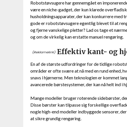
Robotstøvsugere har gennemgået en imponerende u
være en niche-gadget, der kun klarede overfladisk
husholdningsapparater, der kan konkurrere med tr
gode er robotstøvsugere egentlig blevet til at rengø
og fjerne vanskelige pletter? Lad os tage et nær
og om de virkelig kan erstatte manuel rengøring.
Effektiv kant- og h
En af de største udfordringer for de tidlige robots
områder er ofte svære at nå med en rund enhed, hvi
snavs i hjørnerne. Men teknologien er kommet lan
avancerede børstesystemer, der kan nå helt ind i h
Mange modeller bruger roterende sidebørster, der
Disse børster kan tilpasse sig forskellige overfla
nogle high-end modeller indbyggede sensorer, der 
at sikre grundig rengøring.