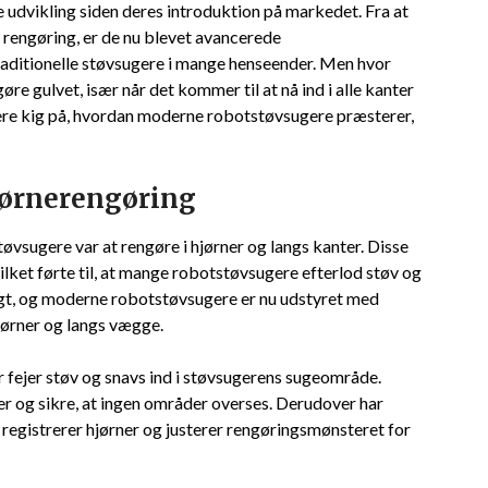
dvikling siden deres introduktion på markedet. Fra at
 rengøring, er de nu blevet avancerede
aditionelle støvsugere i mange henseender. Men hvor
re gulvet, især når det kommer til at nå ind i alle kanter
mere kig på, hvordan moderne robotstøvsugere præsterer,
jørnerengøring
tøvsugere var at rengøre i hjørner og langs kanter. Disse
lket førte til, at mange robotstøvsugere efterlod støv og
gt, og moderne robotstøvsugere er nu udstyret med
jørner og langs vægge.
 fejer støv og snavs ind i støvsugerens sugeområde.
der og sikre, at ingen områder overses. Derudover har
registrerer hjørner og justerer rengøringsmønsteret for