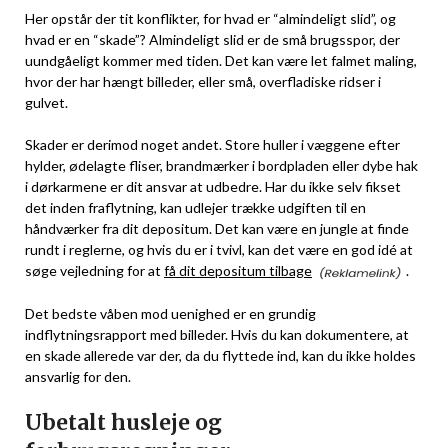
Her opstår der tit konflikter, for hvad er “almindeligt slid”, og
hvad er en “skade”? Almindeligt slid er de små brugsspor, der
uundgåeligt kommer med tiden. Det kan være let falmet maling,
hvor der har hængt billeder, eller små, overfladiske ridser i
gulvet.
Skader er derimod noget andet. Store huller i væggene efter
hylder, ødelagte fliser, brandmærker i bordpladen eller dybe hak
i dørkarmene er dit ansvar at udbedre. Har du ikke selv fikset
det inden fraflytning, kan udlejer trække udgiften til en
håndværker fra dit depositum. Det kan være en jungle at finde
rundt i reglerne, og hvis du er i tvivl, kan det være en god idé at
søge vejledning for at
få dit depositum tilbage
.
Det bedste våben mod uenighed er en grundig
indflytningsrapport med billeder. Hvis du kan dokumentere, at
en skade allerede var der, da du flyttede ind, kan du ikke holdes
ansvarlig for den.
Ubetalt husleje og