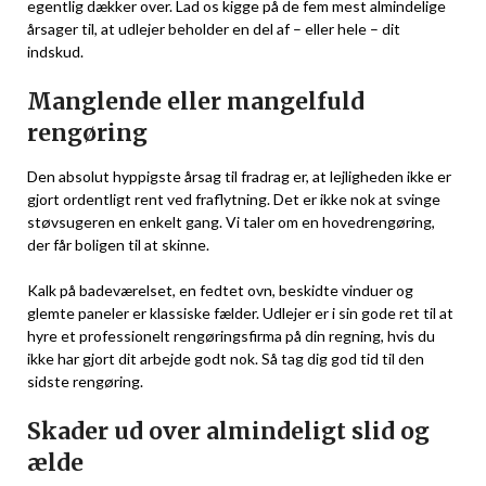
egentlig dækker over. Lad os kigge på de fem mest almindelige
årsager til, at udlejer beholder en del af – eller hele – dit
indskud.
Manglende eller mangelfuld
rengøring
Den absolut hyppigste årsag til fradrag er, at lejligheden ikke er
gjort ordentligt rent ved fraflytning. Det er ikke nok at svinge
støvsugeren en enkelt gang. Vi taler om en hovedrengøring,
der får boligen til at skinne.
Kalk på badeværelset, en fedtet ovn, beskidte vinduer og
glemte paneler er klassiske fælder. Udlejer er i sin gode ret til at
hyre et professionelt rengøringsfirma på din regning, hvis du
ikke har gjort dit arbejde godt nok. Så tag dig god tid til den
sidste rengøring.
Skader ud over almindeligt slid og
ælde