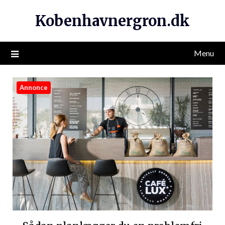
Kobenhavnergron.dk
Menu
Annonce