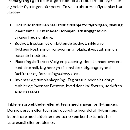
Planlægning i god tid er afgørende for at reducere forstyrrelser
og holde flytningen på sporet. En velstruktureret flytteplan bør
dække:
Tidslinje: Indstil en realistisk tidslinje for flytningen, planlæg
ideelt set 6-12 måneder i forvejen, afhængigt af din
virksomheds omfang.
Budget: Bestem et omfattende budget, inklusive
flytteomkostninger, renovering af plads, it-opsætning og
potentiel nedetid.
Placeringskriterier: Vælg en placering, der stemmer overens
med dine mål, tag hensyn til områdets tilgængelighed,
faciliteter og forretningsøkosystem.
Inventar og rumplanlægning: Tag status over alt udstyr,
møbler og inventar. Bestem, hvad der skal flyttes, udskiftes
eller kasseres.
Tildel en projektleder eller et team med ansvar for flytningen.
Denne person eller team bør overvåge hver del af flytningen,
koordinere med afdelinger og tjene som kontaktpunkt for
spørgsmål eller problemer.