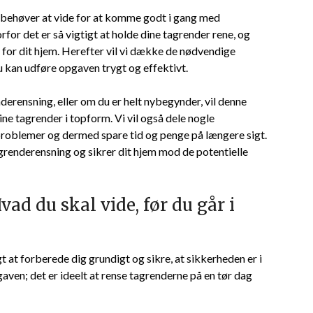
 du behøver at vide for at komme godt i gang med
rfor det er så vigtigt at holde dine tagrender rene, og
for dit hjem. Herefter vil vi dække de nødvendige
u kan udføre opgaven trygt og effektivt.
derensning, eller om du er helt nybegynder, vil denne
ine tagrender i topform. Vi vil også dele nogle
problemer og dermed spare tid og penge på længere sigt.
grenderensning og sikrer dit hjem mod de potentielle
ad du skal vide, før du går i
t at forberede dig grundigt og sikre, at sikkerheden er i
aven; det er ideelt at rense tagrenderne på en tør dag