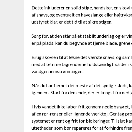
Dette inkluderer en solid stige, handsker, en skovl 
af snavs, og eventuelt en haveslange eller højtryksr
udstyret klar, er det tid til at sikre stigen.
Sørg for, at den står på et stabilt underlag og er v
er på plads, kan du begynde at fjerne blade, grene
Brug skovlen til at løsne det værste snavs, og sam
med at tømme tagrenderne fuldstændigt, så der ikk
vandgennemstrømningen.
Når du har fjernet det meste af det synlige skidt, 
igennem. Start fra den ende, der er længst fra nedl
Hvis vandet ikke løber frit gennem nedløbsrøret, 
af en rør-renser eller lignende værktøj. Gentag pro
systemet er rent og frit for blokeringer. Til slut k
utætheder, som bør repareres for at forhindre fremt