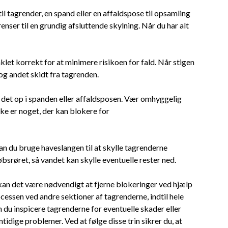
til tagrender, en spand eller en affaldspose til opsamling
enser til en grundig afsluttende skylning. Når du har alt
inklet korrekt for at minimere risikoen for fald. Når stigen
 og andet skidt fra tagrenden.
l det op i spanden eller affaldsposen. Vær omhyggelig
e er noget, der kan blokere for
kan du bruge haveslangen til at skylle tagrenderne
øbsrøret, så vandet kan skylle eventuelle rester ned.
kan det være nødvendigt at fjerne blokeringer ved hjælp
cessen ved andre sektioner af tagrenderne, indtil hele
an du inspicere tagrenderne for eventuelle skader eller
idige problemer. Ved at følge disse trin sikrer du, at