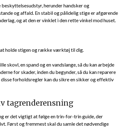
e beskyttelsesudstyr, herunder handsker og
tande og affald. En stabil og pålidelig stige er afgørende
nderlag, og at den er vinklet i den rette vinkel mod huset.
at holde stigen og række værktøj til dig.
lle skovl, en spand og en vandslange, så du kan arbejde
nderne for skader, inden du begynder, så du kan reparere
isse forholdsregler kan du sikre en sikker og effektiv
ktiv tagrenderensning
 er det vigtigt at følge en trin-for-trin guide, der
ivt. Først og fremmest skal du samle det nødvendige