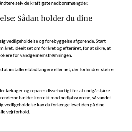
 håndtere selv de kraftigste nedbørsmængder.
else: Sådan holder du dine
sig vedligeholdelse og forebyggelse afgørende. Start
året, ideelt set om foråret og efteråret, for at sikre, at
n blokere for vandgennemstrømningen.
 at installere bladfangere eller net, der forhindrer større
ler lækager, og reparer disse hurtigt for at undgå større
tagrenderne hælder korrekt mod nedløbsrørene, så vandet
sig vedligeholdelse kan du forlænge levetiden på dine
lle vejrforhold.